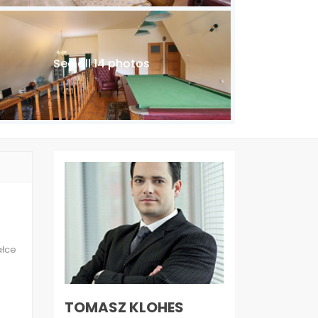
See all 14 photos
ałce
TOMASZ KLOHES