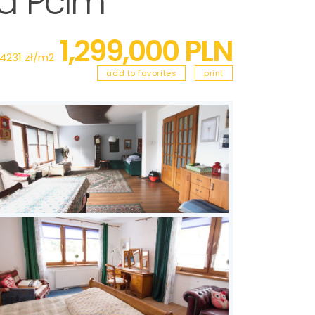
a Pcim
1,299,000 PLN
4231 zł/m2
add to favorites
print