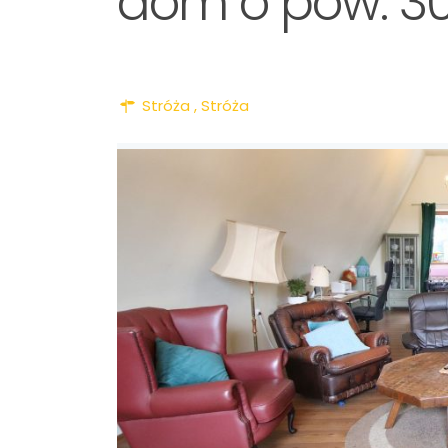
dom o pow. 30
Stróża ,
Stróża