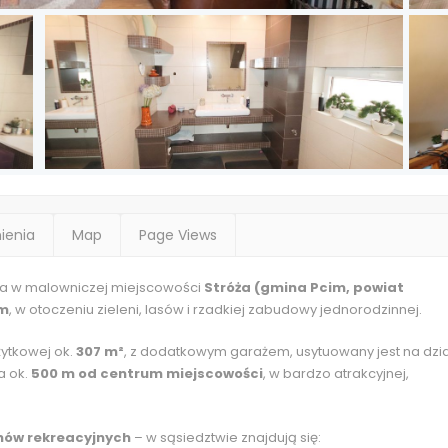
ienia
Map
Page Views
a w malowniczej miejscowości
Stróża (gmina Pcim, powiat
łm
, w otoczeniu zieleni, lasów i rzadkiej zabudowy jednorodzinnej.
ytkowej ok.
307 m²
, z dodatkowym garażem, usytuowany jest na dzi
a ok.
500 m od centrum miejscowości
, w bardzo atrakcyjnej,
enów rekreacyjnych
– w sąsiedztwie znajdują się: