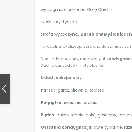
wyciągi narciarskie na Górę Chełm
szlaki turystyczne
strefa wypoczynku
Zarabie w Myślenicach
To idealna lokalizacja zarówno do zamieszkania,
Dom jednorodzinny, murowany,
4 kondygnac
Dach dwuspadowy, kryty blachą.
Układ funkcjonalny:
Parter:
garaż, siłownia, toaleta
Półpiętro:
sypialnia, pralnia
Piętro:
duża kuchnia, pokój gościnny, łazienk
Ostatnia kondygnacja:
dwie sypialnie, łaz