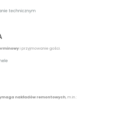
anie technicznym
A
erminowy
i przyjmowanie gości.
nele
ymaga nakładów remontowych
, m.in.: