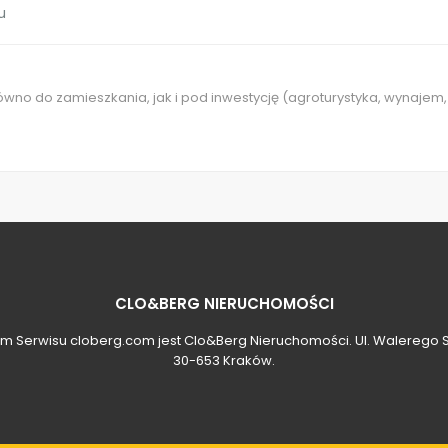
u
o do zamieszkania, jak i pod inwestycję (agroturystyka, wynajem,
CLO&BERG NIERUCHOMOŚCI
 Serwisu cloberg.com jest Clo&Berg Nieruchomości. Ul. Walerego S
30-653 Kraków.