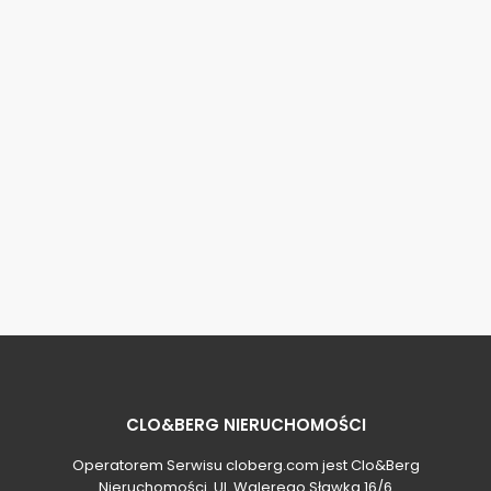
CLO&BERG NIERUCHOMOŚCI
Operatorem Serwisu cloberg.com jest Clo&Berg
Nieruchomości. Ul. Walerego Sławka 16/6